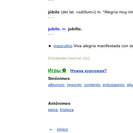
* * *
júbilo
(
del
lat
. «
iubĭlum
»)
m
. *
Alegría
muy
in
* * *
jubilo
.
m
.
jubillo
.
* * *
►
masculino
Viva
alegría
manifestada
con
s
Enciclopedia
Universal
.
2012
.
Игры ⚽
Нужна курсовая?
Sinónimos
:
alborozo
,
regocijo
,
contento
,
entusiasmo
,
alg
Antónimos
:
pena
,
tristeza
jónico