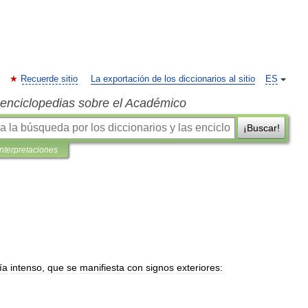
Recuerde sitio
La exportación de los diccionarios al sitio
ES
s enciclopedias sobre el Académico
¡Buscar!
interpretaciones
ía
intenso
,
que
se
manifiesta
con
signos
exteriores: