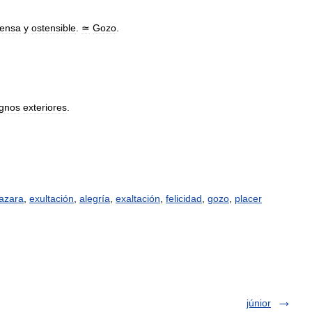
tensa
y
ostensible
.
≃
Gozo
.
ignos
exteriores
.
azara
,
exultación
,
alegría
,
exaltación
,
felicidad
,
gozo
,
placer
júnior