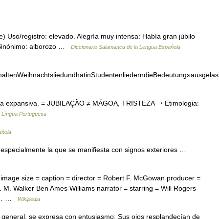
) Uso/registro: elevado. Alegría muy intensa: Había gran júbilo
. Sinónimo: alborozo …
Diccionario Salamanca de la Lengua Española
emaltenWeihnachtsliedundhatinStudentenliederndieBedeutung»ausgelas
ria expansiva. = JUBILAÇÃO ≠ MÁGOA, TRISTEZA ‣ Etimologia:
a Língua Portuguesa
añola
 y especialmente la que se manifiesta con signos exteriores …
 image size = caption = director = Robert F. McGowan producer =
 M. Walker Ben Ames Williams narrator = starring = Will Rogers
rt… …
Wikipedia
 general, se expresa con entusiasmo: Sus ojos resplandecían de