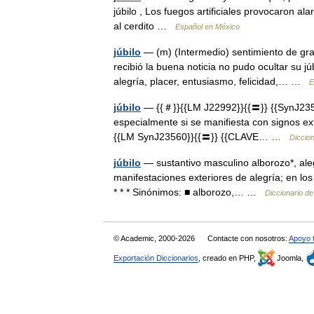
júbilo , Los fuegos artificiales provocaron al
al cerdito …
Español en México
júbilo
— (m) (Intermedio) sentimiento de gr
recibió la buena noticia no pudo ocultar su j
alegría, placer, entusiasmo, felicidad,… …
E
júbilo
— {{＃}}{{LM J22992}}{{〓}} {{SynJ23560}
especialmente si se manifiesta con signos ex
{{LM SynJ23560}}{{〓}} {{CLAVE… …
Diccion
júbilo
— sustantivo masculino alborozo*, alegr
manifestaciones exteriores de alegría; en lo
* * * Sinónimos: ■ alborozo,… …
Diccionario d
© Academic, 2000-2026
Contacte con nosotros:
Apoyo 
Exportación Diccionarios
, creado en PHP,
Joomla,