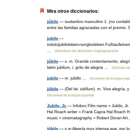
Mira otros diccionarios:
júbilo
— sustantivo masculino 1. (no contable
entre las familias agraciadas con el premio
jubilo
—
indulcijubiloleben=sorglosleben.Fußtaufein
…
Wörterbuch der deutschen Umgangssprache
júbilo
— s. m. Grande contentamento; aleg
latim jubilum, i, grito de alegria …
Dicionário d
jubilo
— m. jubillo …
Diccionario de la lengua esp
júbilo
— (Del lat. iubĭlum). m. Viva alegría,
Diccionario de la lengua española
Jubilo, Jr.
— Infobox Film name = Jubilo, Jr.
Hal Roach writer = Frank Capra Hal Roach H.
music = cinematography = Robert Doran A
júbilo
— s m Alegría muy intensa que, por lo