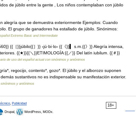
aridos de júbilo entre la gente , Los niños contemplaban con júbilo
an alegría que se demuestra exteriormente Ejemplos: Cuando
úbilo. El grupo de ganadores ha estallado de júbilo. Sinónimos:
spañol Extremo Basic and Intermediate
} {{［}}júbilo{{］}} ‹jú·bi·lo› {{《}}▍ s.m.{{》}} Alegría intensa,
teriores. {{★}}{{＼}}ETIMOLOGÍA:{{／}} Del latín iubilum. {{＃}}
ario de uso del español actual con sinónimos y antónimos
ía*, regocijo, contento*, gozo*. El júbilo y el alborozo suponen
s demás sustantivos no es indispensable su manifestación exterior.
e sinónimos y antónimos
técnico
,
Publicidad
18+
Drupal,
WordPress, MODx.