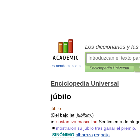
Los diccionarios y la
es-academic.com
Enciclopedia Universal
Enciclopedia Universal
júbilo
júbilo
(
Del
bajo
lat
.
jubilum
.)
►
sustantivo
masculino
Sentimiento
de
alegr
■
mostraron
su
júbilo
tras
ganar
el
premio
.
SINÓNIMO
alborozo
regocijo